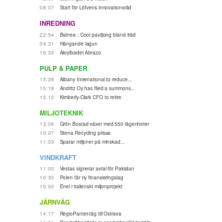
08:07
Start för Löfvens innovationsråd
INREDNING
22:54
Balnea : Cool paviljong bland träd
09:31
Hängande lagun
16:33
Akrylbadet Abrazo
PULP & PAPER
15:28
Albany International to reduce...
15:18
Andritz Oy has filed a summons...
15:12
Kimberly-Clark CFO to retire
MILJOTEKNIK
13:06
Grön Bostad växer med 550 lägenheter
10:07
Stena Recycling prisas
11:03
Sparar miljoner på minskad...
VINDKRAFT
11:00
Vestas signerar avtal för Pakistan
10:30
Polen får ny finansieringslag
10:00
Enel i italienskt miljonprojekt
JÄRNVÄG
14:17
RegioPanter-tåg till Ostrava