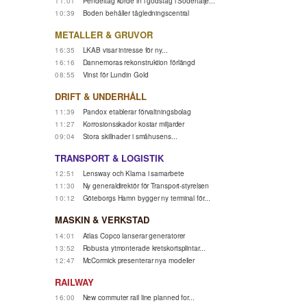
11:01
Pendeltåg körde in i godståg i Södertälje...
10:39
Boden behåller tågledningscentral
METALLER & GRUVOR
16:35
LKAB visar intresse för ny...
16:16
Dannemoras rekonstruktion förlängd
08:55
Vinst för Lundin Gold
DRIFT & UNDERHÅLL
11:39
Pandox etablerar förvaltningsbolag
11:27
Korrosionsskador kostar miljarder
09:04
Stora skillnader i småhusens...
TRANSPORT & LOGISTIK
12:51
Lensway och Klarna i samarbete
11:30
Ny generaldirektör för Transport-styrelsen
10:12
Göteborgs Hamn bygger ny terminal för...
MASKIN & VERKSTAD
14:01
Atlas Copco lanserar generatorer
13:52
Robusta ytmonterade kretskortsplintar...
12:47
McCormick presenterar nya modeller
RAILWAY
16:00
New commuter rail line planned for...