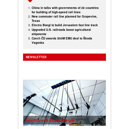
China in talks with governments of 28 countries
for building of high-speed rail lines
New commuter rail line planned for Grapevine,
Texas
Electra Boegl to build Jerusalem fast line track
Upgraded U.S. railroads boost agricultural
shipments
Czech ČD awards $50M EMU deal to Škoda
Vagonka
NEWSLETTER
Alentec och Eurolube går...