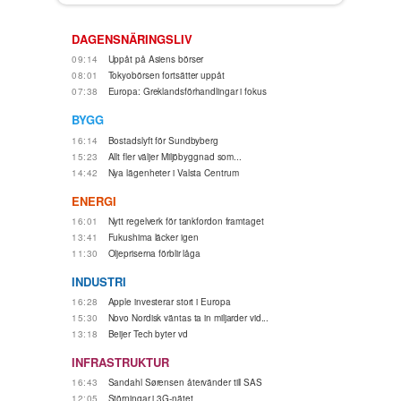
DAGENSNÄRINGSLIV
09:14
Uppåt på Asiens börser
08:01
Tokyobörsen fortsätter uppåt
07:38
Europa: Greklandsförhandlingar i fokus
BYGG
16:14
Bostadslyft för Sundbyberg
15:23
Allt fler väljer Miljöbyggnad som...
14:42
Nya lägenheter i Valsta Centrum
ENERGI
16:01
Nytt regelverk för tankfordon framtaget
13:41
Fukushima läcker igen
11:30
Oljepriserna förblir låga
INDUSTRI
16:28
Apple investerar stort i Europa
15:30
Novo Nordisk väntas ta in miljarder vid...
13:18
Beijer Tech byter vd
INFRASTRUKTUR
16:43
Sandahl Sørensen återvänder till SAS
12:05
Störningar i 3G-nätet