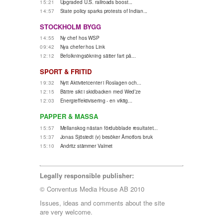
15:21
Upgraded U.S. railroads boost...
14:57
State policy sparks protests of Indian...
STOCKHOLM BYGG
14:55
Ny chef hos WSP
09:42
Nya chefer hos Link
12:12
Befolkningsökning sätter fart på...
SPORT & FRITID
19:32
Nytt Aktivitetcenter i Roslagen och...
12:15
Bättre sikt i skidbacken med Wed’ze
12:03
Energieffektivisering - en viktig...
PAPPER & MASSA
15:57
Mellanskog nästan fördubblade resultatet...
15:37
Jonas Sjöstedt (v) besöker Åmotfors bruk
15:10
Andritz stämmer Valmet
Legally responsible publisher:
© Conventus Media House AB 2010
Issues, ideas and comments about the site
are very welcome.