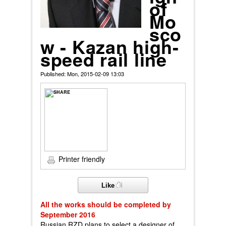
of
Mo
sco
w - Kazan high-
speed rail line
Published: Mon, 2015-02-09 13:03
Printer friendly
Like
All the works should be completed by
September 2016
Russian RZD plans to select a designer of