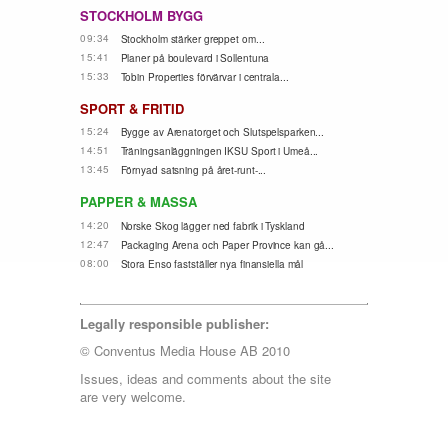
STOCKHOLM BYGG
09:34
Stockholm stärker greppet om...
15:41
Planer på boulevard i Sollentuna
15:33
Tobin Properties förvärvar i centrala...
SPORT & FRITID
15:24
Bygge av Arenatorget och Slutspelsparken...
14:51
Träningsanläggningen IKSU Sport i Umeå...
13:45
Förnyad satsning på året-runt-...
PAPPER & MASSA
14:20
Norske Skog lägger ned fabrik i Tyskland
12:47
Packaging Arena och Paper Province kan gå...
08:00
Stora Enso fastställer nya finansiella mål
Legally responsible publisher:
© Conventus Media House AB 2010
Issues, ideas and comments about the site
are very welcome.