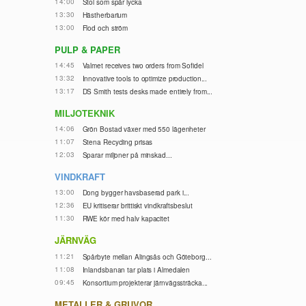
14:00
Stol som spår lycka
13:30
Hästherbarium
13:00
Flod och ström
PULP & PAPER
14:45
Valmet receives two orders from Sofidel
13:32
Innovative tools to optimize production...
13:17
DS Smith tests desks made entirely from...
MILJOTEKNIK
14:06
Grön Bostad växer med 550 lägenheter
11:07
Stena Recycling prisas
12:03
Sparar miljoner på minskad...
VINDKRAFT
13:00
Dong bygger havsbaserad park i...
12:36
EU kritiserar brittiskt vindkraftsbeslut
11:30
RWE kör med halv kapacitet
JÄRNVÄG
11:21
Spårbyte mellan Alingsås och Göteborg...
11:08
Inlandsbanan tar plats i Almedalen
09:45
Konsortium projekterar järnvägssträcka...
METALLER & GRUVOR