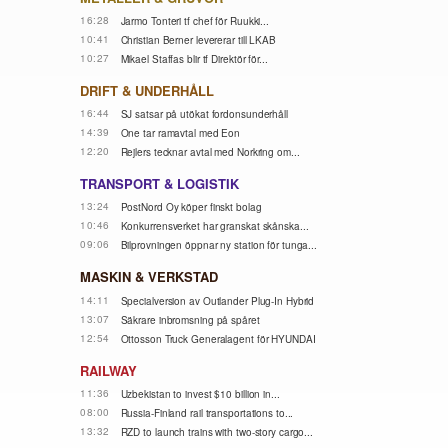
16:28
Jarmo Tonteri tf chef för Ruukki...
10:41
Christian Berner levererar till LKAB
10:27
Mikael Staffas blir tf Direktör för...
DRIFT & UNDERHÅLL
16:44
SJ satsar på utökat fordonsunderhåll
14:39
One tar ramavtal med Eon
12:20
Rejlers tecknar avtal med Norkring om...
TRANSPORT & LOGISTIK
13:24
PostNord Oy köper finskt bolag
10:46
Konkurrensverket har granskat skånska...
09:06
Bilprovningen öppnar ny station för tunga...
MASKIN & VERKSTAD
14:11
Specialversion av Outlander Plug-In Hybrid
13:07
Säkrare inbromsning på spåret
12:54
Ottosson Truck Generalagent för HYUNDAI
RAILWAY
11:36
Uzbekistan to invest $10 billion in...
08:00
Russia-Finland rail transportations to...
13:32
RZD to launch trains with two-story cargo...