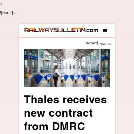
<
![endif]>
Subscription
ADVERTISE
Thales receives
new contract
from DMRC