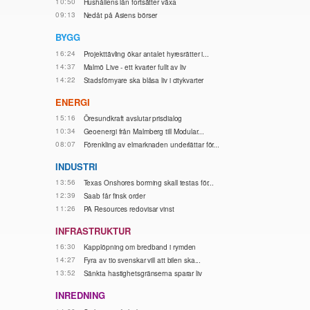
10:50
Hushållens lån fortsätter växa
09:13
Nedåt på Asiens börser
BYGG
16:24
Projekttävling ökar antalet hyresrätter i...
14:37
Malmö Live - ett kvarter fullt av liv
14:22
Stadsförnyare ska blåsa liv i citykvarter
ENERGI
15:16
Öresundkraft avslutar prisdialog
10:34
Geoenergi från Malmberg till Modular...
08:07
Förenkling av elmarknaden underlättar för...
INDUSTRI
13:56
Texas Onshores borrning skall testas för...
12:39
Saab får finsk order
11:26
PA Resources redovisar vinst
INFRASTRUKTUR
16:30
Kapplöpning om bredband i rymden
14:27
Fyra av tio svenskar vill att bilen ska...
13:52
Sänkta hastighetsgränserna sparar liv
INREDNING