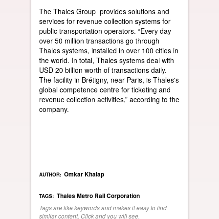
The Thales Group provides solutions and
services for revenue collection systems for
public transportation operators. “Every day
over 50 million transactions go through
Thales systems, installed in over 100 cities in
the world. In total, Thales systems deal with
USD 20 billion worth of transactions daily.
The facility in Brétigny, near Paris, is Thales's
global competence centre for ticketing and
revenue collection activities,” according to the
company.
Omkar Khalap
AUTHOR:
Thales
Metro Rail Corporation
TAGS:
Tags are like keywords and makes it easy to find
similar content. Click and you will see.