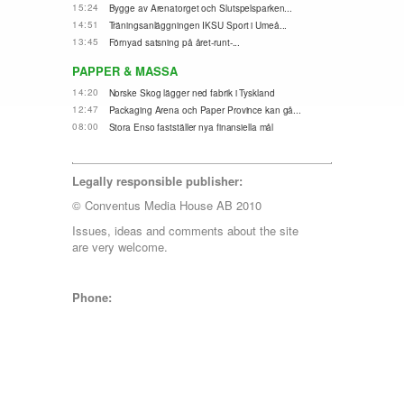
15:24
Bygge av Arenatorget och Slutspelsparken...
14:51
Träningsanläggningen IKSU Sport i Umeå...
13:45
Förnyad satsning på året-runt-...
PAPPER & MASSA
14:20
Norske Skog lägger ned fabrik i Tyskland
12:47
Packaging Arena och Paper Province kan gå...
08:00
Stora Enso fastställer nya finansiella mål
Legally responsible publisher:
© Conventus Media House AB 2010
Issues, ideas and comments about the site
are very welcome.
Phone: