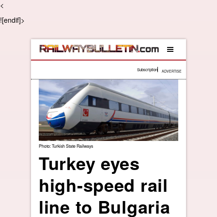
<
![endif]>
Subscription
ADVERTISE
Photo: Turkish State Railways
Turkey eyes
high-speed rail
line to Bulgaria