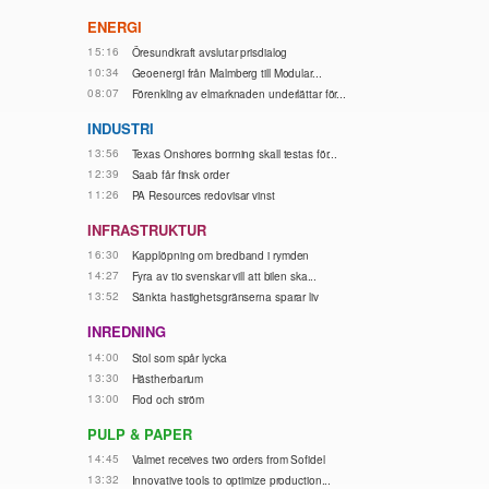
ENERGI
15:16
Öresundkraft avslutar prisdialog
10:34
Geoenergi från Malmberg till Modular...
08:07
Förenkling av elmarknaden underlättar för...
INDUSTRI
13:56
Texas Onshores borrning skall testas för...
12:39
Saab får finsk order
11:26
PA Resources redovisar vinst
INFRASTRUKTUR
16:30
Kapplöpning om bredband i rymden
14:27
Fyra av tio svenskar vill att bilen ska...
13:52
Sänkta hastighetsgränserna sparar liv
INREDNING
14:00
Stol som spår lycka
13:30
Hästherbarium
13:00
Flod och ström
PULP & PAPER
14:45
Valmet receives two orders from Sofidel
13:32
Innovative tools to optimize production...