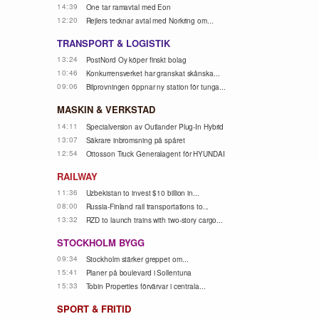
14:39
One tar ramavtal med Eon
12:20
Rejlers tecknar avtal med Norkring om...
TRANSPORT & LOGISTIK
13:24
PostNord Oy köper finskt bolag
10:46
Konkurrensverket har granskat skånska...
09:06
Bilprovningen öppnar ny station för tunga...
MASKIN & VERKSTAD
14:11
Specialversion av Outlander Plug-In Hybrid
13:07
Säkrare inbromsning på spåret
12:54
Ottosson Truck Generalagent för HYUNDAI
RAILWAY
11:36
Uzbekistan to invest $10 billion in...
08:00
Russia-Finland rail transportations to...
13:32
RZD to launch trains with two-story cargo...
STOCKHOLM BYGG
09:34
Stockholm stärker greppet om...
15:41
Planer på boulevard i Sollentuna
15:33
Tobin Properties förvärvar i centrala...
SPORT & FRITID