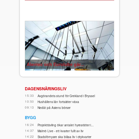
Alentec och Eurolube går...
DAGENSNÄRINGSLIV
15:33
Avgörandets stund för Grekland i Bryssel
10:50
Hushållens lån fortsätter växa
09:13
Nedåt på Asiens börser
BYGG
16:24
Projekttävling ökar antalet hyresrätter i...
14:37
Malmö Live - ett kvarter fullt av liv
14:22
Stadsförnyare ska blåsa liv i citykvarter