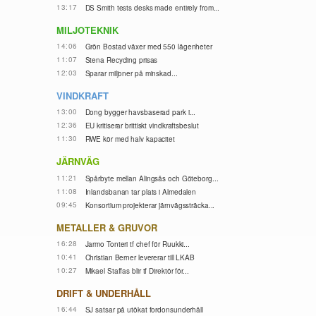
13:17
DS Smith tests desks made entirely from...
MILJOTEKNIK
14:06
Grön Bostad växer med 550 lägenheter
11:07
Stena Recycling prisas
12:03
Sparar miljoner på minskad...
VINDKRAFT
13:00
Dong bygger havsbaserad park i...
12:36
EU kritiserar brittiskt vindkraftsbeslut
11:30
RWE kör med halv kapacitet
JÄRNVÄG
11:21
Spårbyte mellan Alingsås och Göteborg...
11:08
Inlandsbanan tar plats i Almedalen
09:45
Konsortium projekterar järnvägssträcka...
METALLER & GRUVOR
16:28
Jarmo Tonteri tf chef för Ruukki...
10:41
Christian Berner levererar till LKAB
10:27
Mikael Staffas blir tf Direktör för...
DRIFT & UNDERHÅLL
16:44
SJ satsar på utökat fordonsunderhåll